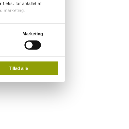
f.eks. for antallet af
d marketing.
endegive, hvilke formål du vil
tillinger'.
Marketing
 og behandling af
Tillad alle