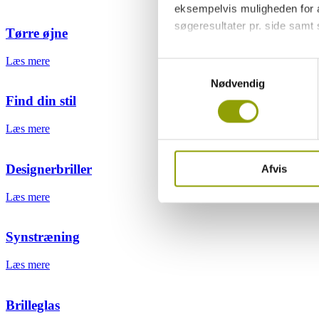
eksempelvis muligheden for at
søgeresultater pr. side samt
Tørre øjne
Ved at trykke på 'Tillad alle'
Læs mere
Samtykkevalg
give samtykke til ved at beny
Nødvendig
Find din stil
Du kan læse mere om vores b
personoplysninger ved at tryk
Læs mere
Designerbriller
Afvis
Læs mere
Synstræning
Læs mere
Brilleglas