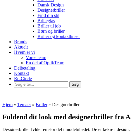
Dansk Design
Designerbriller
Find din stil
Brilleglas
Briller til job
Børn og briller
Briller og kontaktlinser
Brands
Aktuelt
Hvem er vi
Vores team
En del af OptikTeam
Delbetaling
Kontakt
Re-Circle
Hjem
»
Temaer
»
Briller
»
Designerbriller
Fuldend dit look med designerbriller fra A
Designerbriller fylder en stor del i modebilledet. De er lækre i design