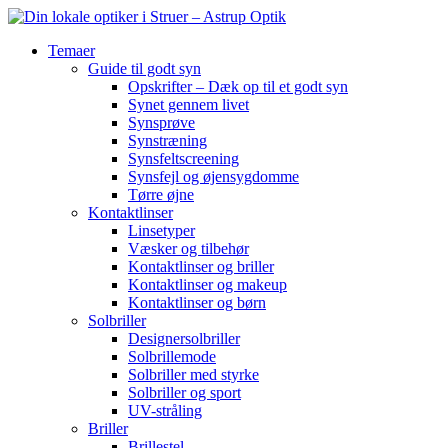
Temaer
Guide til godt syn
Opskrifter – Dæk op til et godt syn
Synet gennem livet
Synsprøve
Synstræning
Synsfeltscreening
Synsfejl og øjensygdomme
Tørre øjne
Kontaktlinser
Linsetyper
Væsker og tilbehør
Kontaktlinser og briller
Kontaktlinser og makeup
Kontaktlinser og børn
Solbriller
Designersolbriller
Solbrillemode
Solbriller med styrke
Solbriller og sport
UV-stråling
Briller
Brillestel