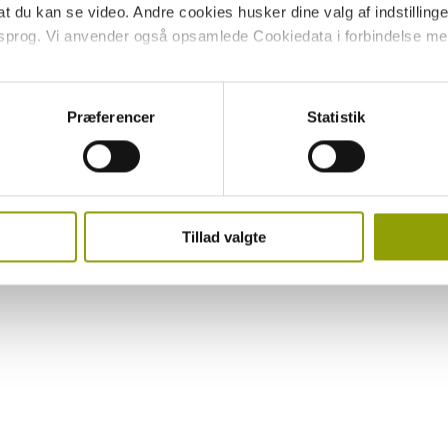
 du kan se video. Andre cookies husker dine valg af indstillinger 
 sprog. Vi anvender også opsamlede Cookiedata i forbindelse me
 giver du samtykke til alle disse formål. Du kan også vælge at tilk
tte checkboksene ud for formålet, og derefter trykke på 'Gem inds
Præferencer
Statistik
rug af cookies og andre teknologier, samt om vores indsamling
ke på linket til Persondatapolitik i bunden af vores hjemmeside.
Tillad valgte