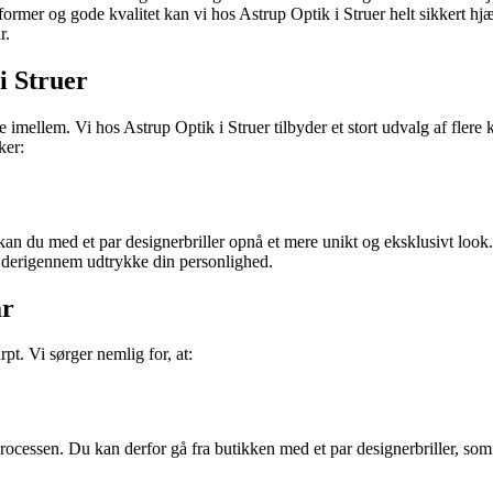
r og gode kvalitet kan vi hos Astrup Optik i Struer helt sikkert hjælpe
r.
i Struer
ge imellem. Vi hos Astrup Optik i Struer tilbyder et stort udvalg af fle
ker:
 kan du med et par designerbriller opnå et mere unikt og eksklusivt look. 
og derigennem udtrykke din personlighed.
ar
rpt. Vi sørger nemlig for, at:
cessen. Du kan derfor gå fra butikken med et par designerbriller, som b