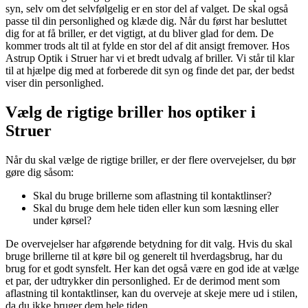
syn, selv om det selvfølgelig er en stor del af valget. De skal også
passe til din personlighed og klæde dig. Når du først har besluttet
dig for at få briller, er det vigtigt, at du bliver glad for dem. De
kommer trods alt til at fylde en stor del af dit ansigt fremover. Hos
Astrup Optik i Struer har vi et bredt udvalg af briller. Vi står til klar
til at hjælpe dig med at forberede dit syn og finde det par, der bedst
viser din personlighed.
Vælg de rigtige briller hos optiker i
Struer
Når du skal vælge de rigtige briller, er der flere overvejelser, du bør
gøre dig såsom:
Skal du bruge brillerne som aflastning til kontaktlinser?
Skal du bruge dem hele tiden eller kun som læsning eller
under kørsel?
De overvejelser har afgørende betydning for dit valg. Hvis du skal
bruge brillerne til at køre bil og generelt til hverdagsbrug, har du
brug for et godt synsfelt. Her kan det også være en god ide at vælge
et par, der udtrykker din personlighed. Er de derimod ment som
aflastning til kontaktlinser, kan du overveje at skeje mere ud i stilen,
da du ikke bruger dem hele tiden.