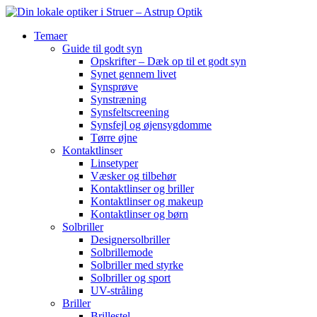
Temaer
Guide til godt syn
Opskrifter – Dæk op til et godt syn
Synet gennem livet
Synsprøve
Synstræning
Synsfeltscreening
Synsfejl og øjensygdomme
Tørre øjne
Kontaktlinser
Linsetyper
Væsker og tilbehør
Kontaktlinser og briller
Kontaktlinser og makeup
Kontaktlinser og børn
Solbriller
Designersolbriller
Solbrillemode
Solbriller med styrke
Solbriller og sport
UV-stråling
Briller
Brillestel