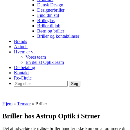
Dansk Design
Designerbriller
Find din stil
Brilleglas
Briller til job
Børn og briller
Briller og kontaktlinser
Brands
Aktuelt
Hvem er vi
Vores team
En del af OptikTeam
Delbetaling
Kontakt
Re-Circle
Hjem
»
Temaer
»
Briller
Briller hos Astrup Optik i Struer
Det at udvælge de rigtige briller handler ikke kun om at optimere dit