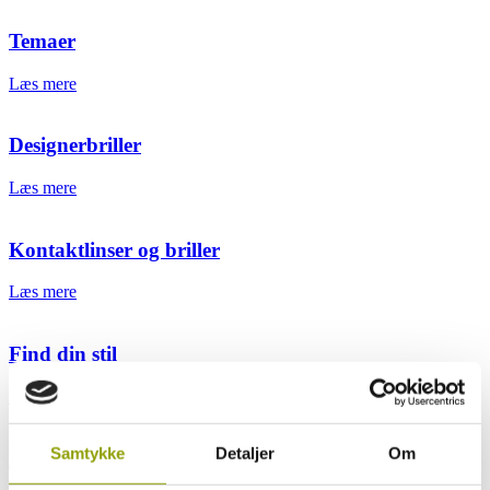
Temaer
Læs mere
Designerbriller
Læs mere
Kontaktlinser og briller
Læs mere
Find din stil
Læs mere
Samtykke
Detaljer
Om
Kontaktlinser og makeup