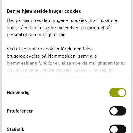
Læs mere
Denne hjemmeside bruger cookies
Briller og kontaktlinser
Her på hjemmesiden bruger vi cookies til at indsamle
data, så vi kan forbedre oplevelsen og gøre det så
Læs mere
personligt som muligt for dig.
Synsfeltscreening
Ved at acceptere cookies får du den fulde
brugeroplevelse på hjemmesiden, samt alle
Læs mere
hjemmesidens funktioner, eksempelvis muligheden for at
du kan se video. Andre cookies husker dine valg af
Tørre øjne
indstillinger f.eks. for antallet af søgeresultater pr. side
samt sprog. Vi anvender også opsamlede Cookiedata i
Samtykkevalg
Læs mere
forbindelse med marketing.
Nødvendig
Kontaktlinser og børn
Ved at trykke på 'Tillad alle' giver du samtykke til alle
Præferencer
disse formål. Du kan også vælge at tilkendegive, hvilke
Læs mere
formål du vil give samtykke til ved at benytte
checkboksene ud for formålet, og derefter trykke på
Statistik