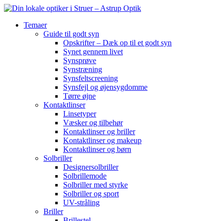
Temaer
Guide til godt syn
Opskrifter – Dæk op til et godt syn
Synet gennem livet
Synsprøve
Synstræning
Synsfeltscreening
Synsfejl og øjensygdomme
Tørre øjne
Kontaktlinser
Linsetyper
Væsker og tilbehør
Kontaktlinser og briller
Kontaktlinser og makeup
Kontaktlinser og børn
Solbriller
Designersolbriller
Solbrillemode
Solbriller med styrke
Solbriller og sport
UV-stråling
Briller
Brillestel