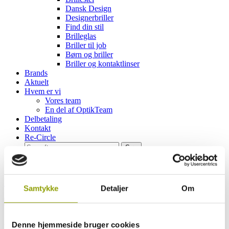
Dansk Design
Designerbriller
Find din stil
Brilleglas
Briller til job
Børn og briller
Briller og kontaktlinser
Brands
Aktuelt
Hvem er vi
Vores team
En del af OptikTeam
Delbetaling
Kontakt
Re-Circle
Hjem
»
Hvem er vi
»
En del af OptikTeam
Samtykke
Detaljer
Om
Denne hjemmeside bruger cookies
En del af OptikTeam