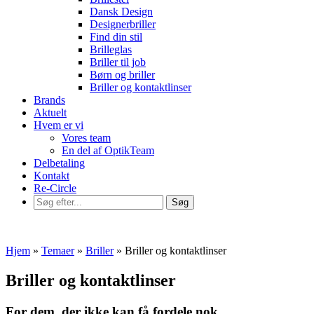
Dansk Design
Designerbriller
Find din stil
Brilleglas
Briller til job
Børn og briller
Briller og kontaktlinser
Brands
Aktuelt
Hvem er vi
Vores team
En del af OptikTeam
Delbetaling
Kontakt
Re-Circle
Hjem
»
Temaer
»
Briller
»
Briller og kontaktlinser
Briller og kontaktlinser
For dem, der ikke kan få fordele nok….